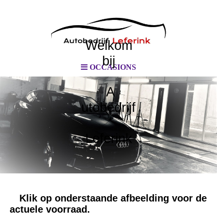
Welkom
bij
OCCASIONS
A
utobedrijf
Leferink
Klik op onderstaande afbeelding voor de
actuele voorraad.