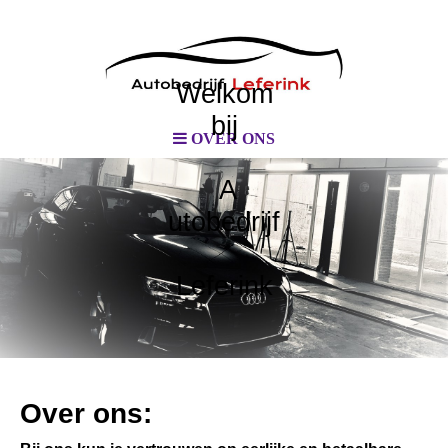
Welkom
bij
OVER ONS
A
utobedrijf
Leferink
Over ons: